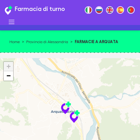
Farmacia di turno
FARMACIE A ARQUATA
Home
>
Provincia di Alessandria
>
SCRIVIA
+
−