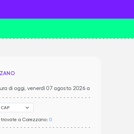
ZZANO
ura di oggi,
venerdì 07 agosto 2026
a
e trovate a Carezzano:
0