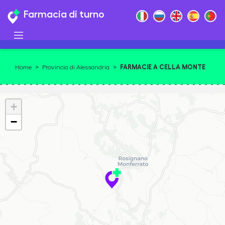
Farmacia di turno
FARMACIE A CELLA MONTE
Home
>
Provincia di Alessandria
>
+
−