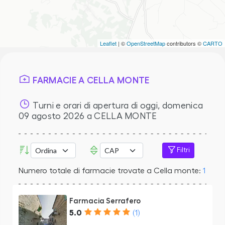
Leaflet
| ©
OpenStreetMap
contributors ©
CARTO
FARMACIE A CELLA MONTE
Turni e orari di apertura di oggi,
domenica
09 agosto 2026
a CELLA MONTE
Filtri
Numero totale di farmacie trovate a Cella monte:
1
Farmacia Serrafero
5.0
(1)