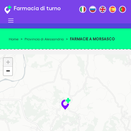
Farmacia di turno
FARMACIE A MORSASCO
Home
>
Provincia di Alessandria
>
+
−