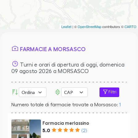
Leaflet
| ©
OpenStreetMap
contributors ©
CARTO
FARMACIE A MORSASCO
Turni e orari di apertura di oggi,
domenica
09 agosto 2026
a MORSASCO
Filtri
Numero totale di farmacie trovate a Morsasco:
1
Farmacia merlassino
5.0
(2)