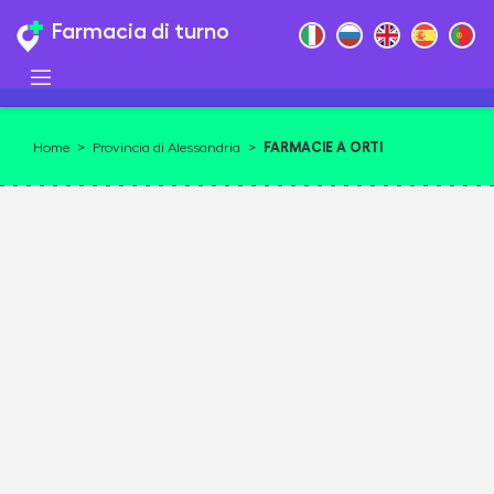
Farmacia di turno
FARMACIE A ORTI
Home
>
Provincia di Alessandria
>