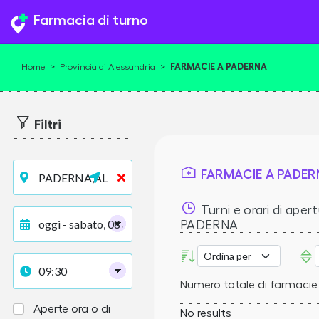
Farmacia di turno
FARMACIE A PADERNA
Home
>
Provincia di Alessandria
>
Filtri
FARMACIE A PADER
Turni e orari di apert
PADERNA
Numero totale di farmacie
Aperte ora o di
No results