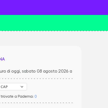
NA
ura di oggi,
sabato 08 agosto 2026
a
 trovate a Paderna:
0