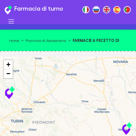
Farmacia di turno
FARMACIE A PECETTO DI
Home
>
Provincia di Alessandria
>
VALENZA
+
−