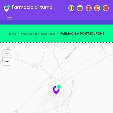
Farmacia di turno
FARMACIE A PONTECURONE
Home
>
Provincia di Alessandria
>
+
−