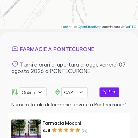
Leaflet
| ©
OpenStreetMap
contributors ©
CARTO
FARMACIE A PONTECURONE
Turni e orari di apertura di oggi,
venerdì 07
agosto 2026
a PONTECURONE
Filtri
Numero totale di farmacie trovate a Pontecurone:
1
Farmacia Mocchi
4.8
(5)