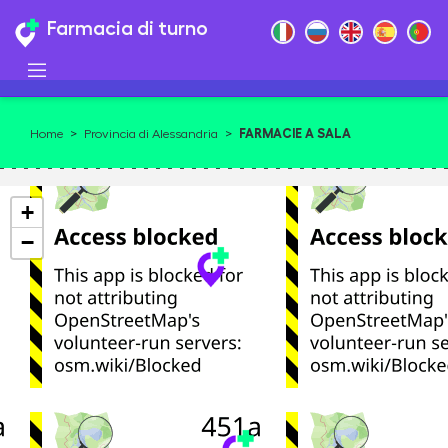
Farmacia di turno
FARMACIE A SALA
Home
>
Provincia di Alessandria
>
MONFERRATO
+
−