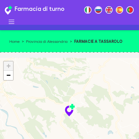
Farmacia di turno
FARMACIE A TASSAROLO
Home
>
Provincia di Alessandria
>
+
−