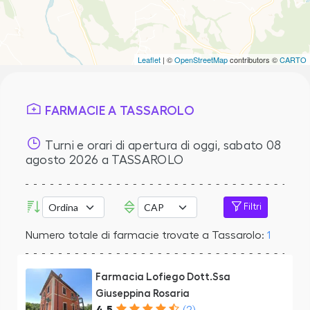
Leaflet
| ©
OpenStreetMap
contributors ©
CARTO
FARMACIE A TASSAROLO
Turni e orari di apertura di oggi,
sabato 08
agosto 2026
a TASSAROLO
Filtri
Numero totale di farmacie trovate a Tassarolo:
1
Farmacia Lofiego Dott.Ssa
Giuseppina Rosaria
4.5
(2)