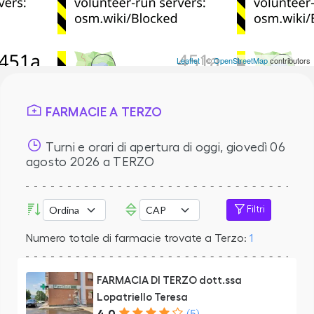
Leaflet
| ©
OpenStreetMap
contributors
FARMACIE A TERZO
Turni e orari di apertura di oggi,
giovedì 06
agosto 2026
a TERZO
Filtri
Numero totale di farmacie trovate a Terzo:
1
FARMACIA DI TERZO dott.ssa
Lopatriello Teresa
4.0
(5)