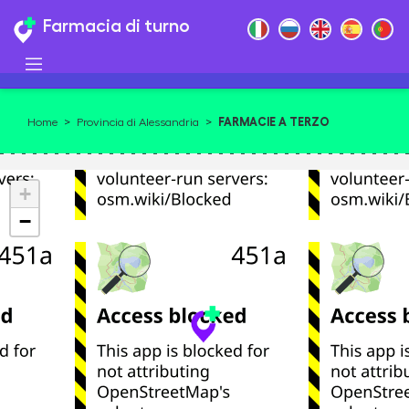
Farmacia di turno
FARMACIE A TERZO
Home
>
Provincia di Alessandria
>
+
−