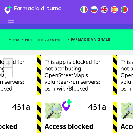
Farmacia di turno
FARMACIE A VIGNALE
Home
>
Provincia di Alessandria
>
MONFERRATO
+
−