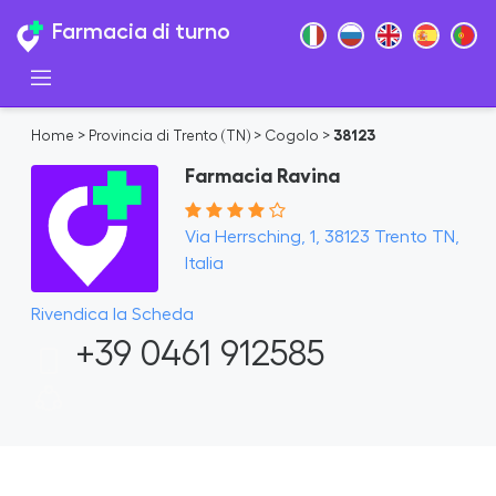
Farmacia di turno
Home
>
Provincia di Trento (TN)
>
Cogolo
>
38123
Farmacia Ravina
Via Herrsching, 1, 38123 Trento TN,
Italia
Rivendica la Scheda
+39 0461 912585