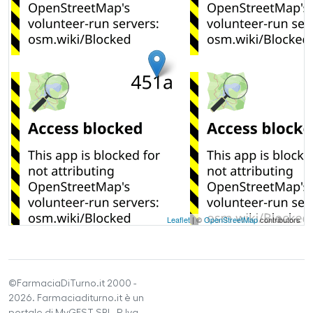
Leaflet
| ©
OpenStreetMap
contributors
©FarmaciaDiTurno.it 2000 -
2026. Farmaciaditurno.it è un
portale di MyGEST SRL, P.Iva