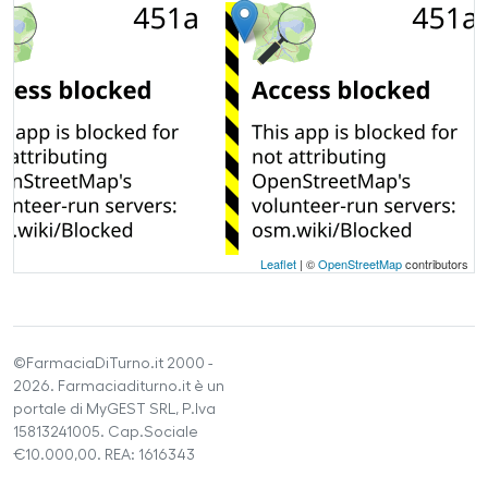
Leaflet
| ©
OpenStreetMap
contributors
©FarmaciaDiTurno.it 2000 -
2026. Farmaciaditurno.it è un
portale di MyGEST SRL, P.Iva
15813241005. Cap.Sociale
€10.000,00. REA: 1616343