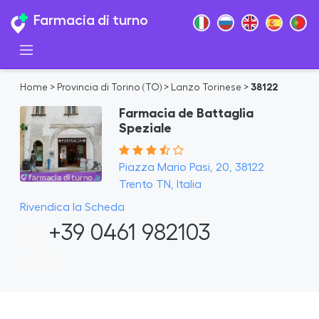
Farmacia di turno
Home
>
Provincia di Torino (TO)
>
Lanzo Torinese
>
38122
Farmacia de Battaglia
Speziale
Piazza Mario Pasi, 20, 38122
Trento TN, Italia
Rivendica la Scheda
+39 0461 982103