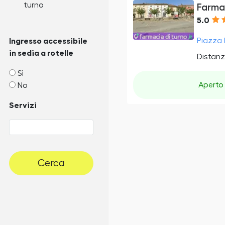
turno
Farma
5.0
Piazza 
Ingresso accessibile
in sedia a rotelle
Distanz
Sì
Aperto
No
Servizi
Cerca