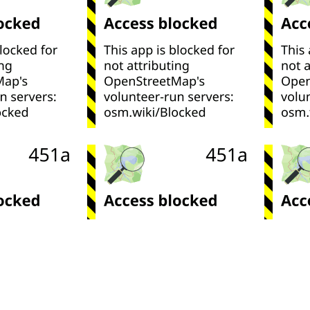
Leaflet
| ©
OpenStreetMap
contributors