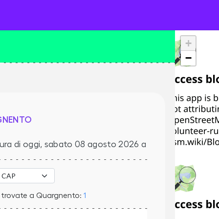
+
−
GNENTO
ura di oggi,
sabato 08 agosto 2026
a
 trovate a Quargnento:
1