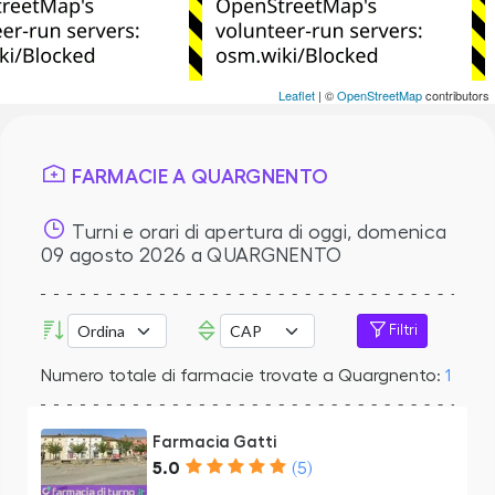
Leaflet
| ©
OpenStreetMap
contributors
FARMACIE A QUARGNENTO
Turni e orari di apertura di oggi,
domenica
09 agosto 2026
a QUARGNENTO
Filtri
Numero totale di farmacie trovate a Quargnento:
1
Farmacia Gatti
5.0
(5)