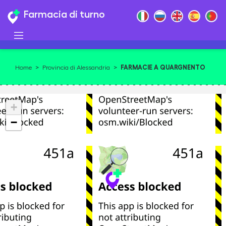
Farmacia di turno
FARMACIE A QUARGNENTO
Home
>
Provincia di Alessandria
>
+
−