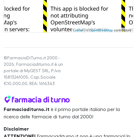
Leaflet
| ©
OpenStreetMap
contributors
©FarmaciaDiTurno.it 2000 -
2026. Farmaciaditurno.it è un
portale di MyGEST SRL, P.Iva
15813241005. Cap.Sociale
€10.000,00. REA: 1616343
Farmaciaditurno.it
è il primo portale italiano per la
ricerca delle farmacie di turno dal 2000!
Disclaimer
ATTENZIONE!
Farmaciaditurno.it non è una farmacia! In