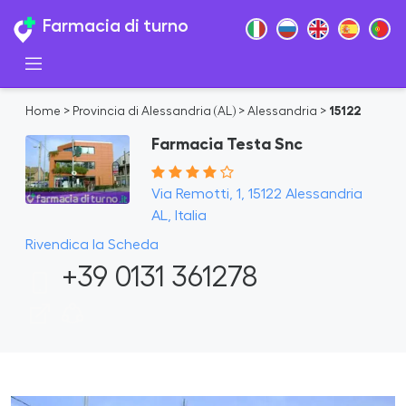
Farmacia di turno
Home
>
Provincia di Alessandria (AL)
>
Alessandria
>
15122
Farmacia Testa Snc
Via Remotti, 1, 15122 Alessandria
AL, Italia
Rivendica la Scheda
+39 0131 361278