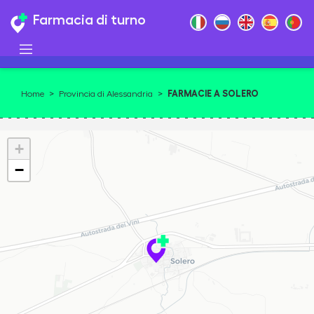
Farmacia di turno
FARMACIE A SOLERO
Home
>
Provincia di Alessandria
>
+
−