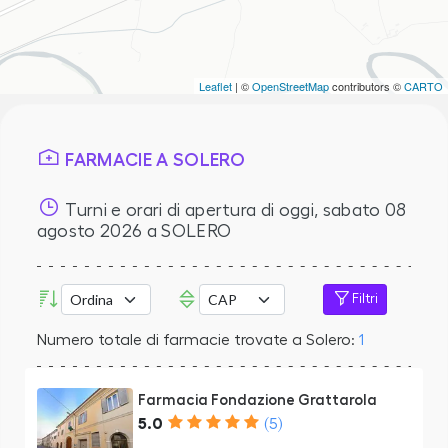
Leaflet
| ©
OpenStreetMap
contributors ©
CARTO
FARMACIE A SOLERO
Turni e orari di apertura di oggi,
sabato 08
agosto 2026
a SOLERO
Filtri
Numero totale di farmacie trovate a Solero:
1
Farmacia Fondazione Grattarola
5.0
(5)