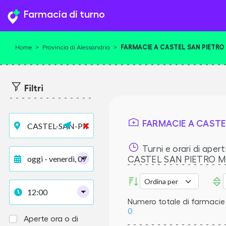
Farmacia di turno
FARMACIE A CASTEL SAN PIETR
Home
>
Provincia di Alessandria
>
Filtri
FARMACIE A CASTE
Turni e orari di apert
CASTEL SAN PIETRO 
Numero totale di farmacie 
0
Aperte ora o di