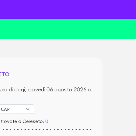
ETO
ura di oggi,
giovedì 06 agosto 2026
a
 trovate a Cereseto:
0