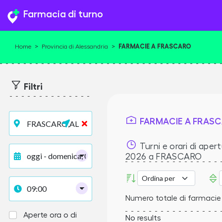
Farmacia di turno
FARMACIE A FRASCARO
Home
>
Provincia di Alessandria
>
Filtri
FARMACIE A FRAS
Turni e orari di apert
2026
a FRASCARO
Numero totale di farmacie
Aperte ora o di
No results