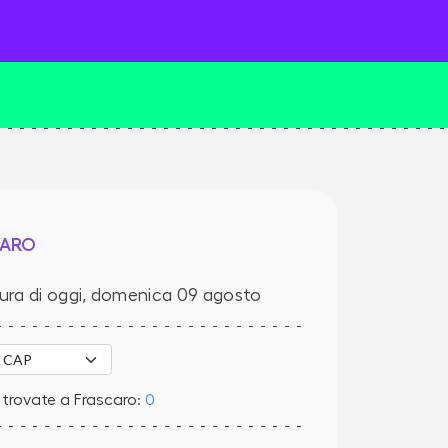
CARO
ura di oggi,
domenica 09 agosto
 trovate a Frascaro:
0