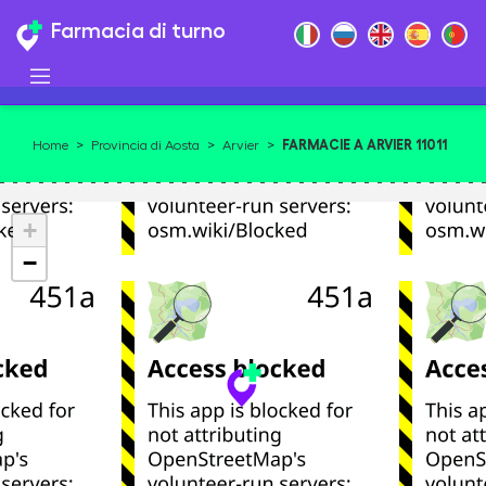
Farmacia di turno
FARMACIE A ARVIER 11011
Home
>
Provincia di Aosta
>
Arvier
>
+
−