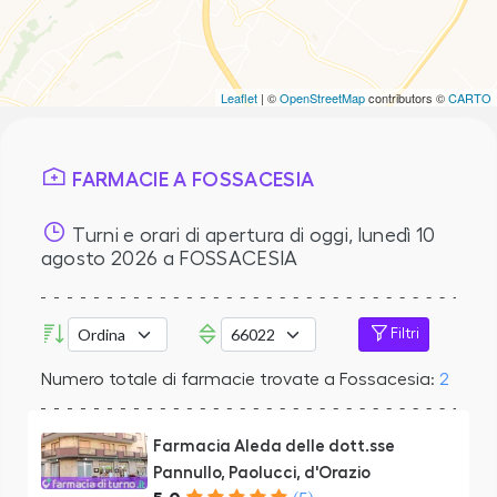
Leaflet
| ©
OpenStreetMap
contributors ©
CARTO
FARMACIE A FOSSACESIA
Turni e orari di apertura di oggi,
lunedì 10
agosto 2026
a FOSSACESIA
Filtri
Numero totale di farmacie trovate a Fossacesia:
2
Farmacia Aleda delle dott.sse
Pannullo, Paolucci, d'Orazio