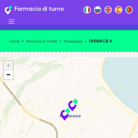
Farmacia di turno
FARMACIE A
Home
>
Provincia di Chieti
>
Fossacesia
>
FOSSACESIA 66022
+
−