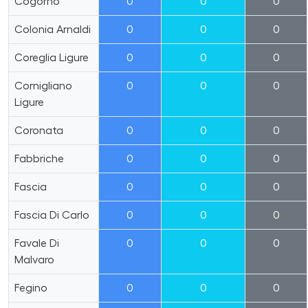
Cogorno
0
0
0
Colonia Arnaldi
0
0
0
Coreglia Ligure
0
0
0
Cornigliano
0
0
0
Ligure
Coronata
0
0
0
Fabbriche
0
0
0
Fascia
0
0
0
Fascia Di Carlo
0
0
0
Favale Di
0
0
0
Malvaro
Fegino
0
0
0