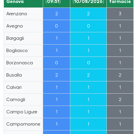
Genova
(09:51)
(10/08/2026)
farmacie
Arenzano
2
2
3
Avegno
0
0
1
Bargagli
1
1
1
Bogliasco
1
1
1
Borzonasca
0
0
1
Busalla
2
2
2
Calvari
1
1
1
Camogli
1
1
2
Campo Ligure
1
1
1
Campomorone
1
1
1