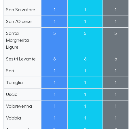
San Salvatore
1
1
1
Sant'Olcese
1
1
1
Santa
5
5
5
Margherita
Ligure
Sestri Levante
6
6
6
Sori
1
1
1
Torriglia
1
1
1
Uscio
1
1
1
Valbrevenna
1
1
1
Vobbia
1
1
1