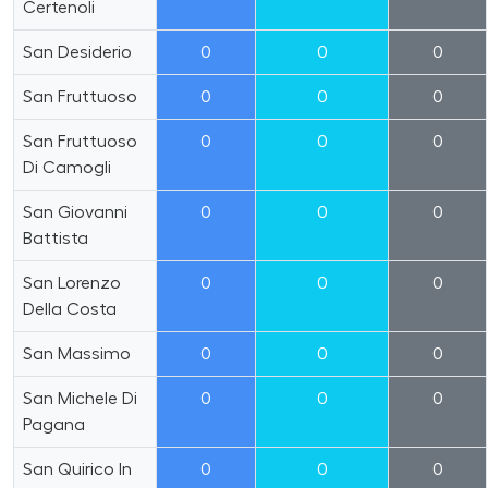
Certenoli
San Desiderio
0
0
0
San Fruttuoso
0
0
0
San Fruttuoso
0
0
0
Di Camogli
San Giovanni
0
0
0
Battista
San Lorenzo
0
0
0
Della Costa
San Massimo
0
0
0
San Michele Di
0
0
0
Pagana
San Quirico In
0
0
0