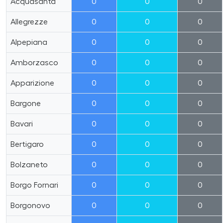
Acquasanta
0
0
0
Allegrezze
0
0
0
Alpepiana
0
0
0
Amborzasco
0
0
0
Apparizione
0
0
0
Bargone
0
0
0
Bavari
0
0
0
Bertigaro
0
0
0
Bolzaneto
0
0
0
Borgo Fornari
0
0
0
Borgonovo
0
0
0