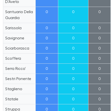
D'Aveto
Santuario Della
0
0
0
Guardia
Sarissola
0
0
0
Savignone
0
0
0
Sciarborasca
0
0
0
Scoffera
0
0
0
Serra Ricco'
0
0
0
Sestri Ponente
0
0
0
Staglieno
0
0
0
Statale
0
0
0
Struppa
0
0
0