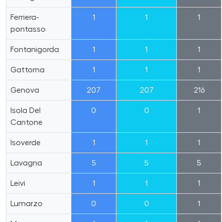
Ferriera-
1
1
1
pontasso
Fontanigorda
1
1
1
Gattorna
1
1
1
Genova
207
207
216
Isola Del
0
0
1
Cantone
Isoverde
1
1
1
Lavagna
5
5
5
Leivi
1
1
1
Lumarzo
0
0
1