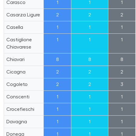
Carasco
1
1
1
Casarza Ligure
2
2
2
Casella
1
1
1
Castiglione
1
1
1
Chiavarese
Chiavari
8
8
8
Cicagna
2
2
2
Cogoleto
2
2
3
Conscenti
1
1
1
Crocefieschi
1
1
1
Davagna
1
1
1
Donega
1
1
1