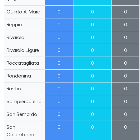
Quinto Al Mare
0
0
0
Reppia
0
0
0
Rivarola
0
0
0
Rivarolo Ligure
0
0
0
Roccatagliata
0
0
0
Rondanina
0
0
0
Rostio
0
0
0
Sampierdarena
0
0
0
San Bernardo
0
0
0
San
0
0
0
Colombano