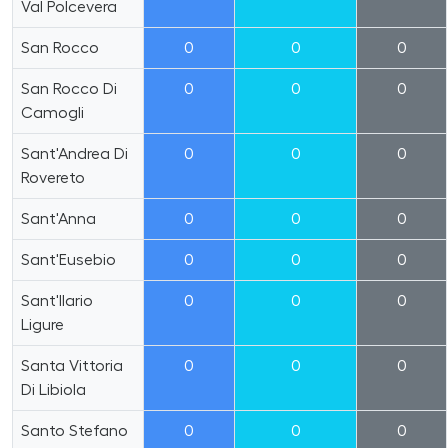
Val Polcevera
San Rocco
0
0
0
San Rocco Di
0
0
0
Camogli
Sant'Andrea Di
0
0
0
Rovereto
Sant'Anna
0
0
0
Sant'Eusebio
0
0
0
Sant'Ilario
0
0
0
Ligure
Santa Vittoria
0
0
0
Di Libiola
Santo Stefano
0
0
0