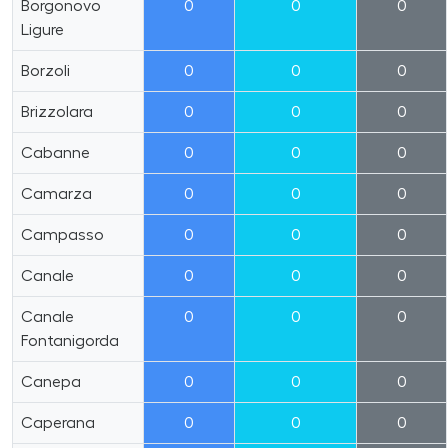
Borgonovo
0
0
0
Ligure
Borzoli
0
0
0
Brizzolara
0
0
0
Cabanne
0
0
0
Camarza
0
0
0
Campasso
0
0
0
Canale
0
0
0
Canale
0
0
0
Fontanigorda
Canepa
0
0
0
Caperana
0
0
0