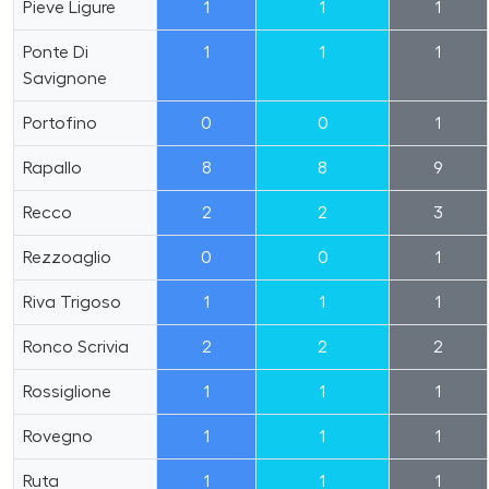
Pieve Ligure
1
1
1
Ponte Di
1
1
1
Savignone
Portofino
0
0
1
Rapallo
8
8
9
Recco
2
2
3
Rezzoaglio
0
0
1
Riva Trigoso
1
1
1
Ronco Scrivia
2
2
2
Rossiglione
1
1
1
Rovegno
1
1
1
Ruta
1
1
1