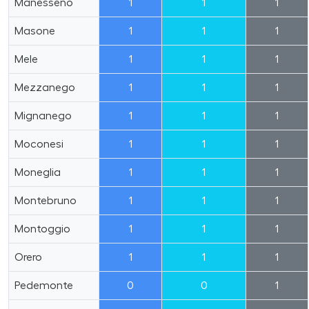
Manesseno
1
1
1
Masone
1
1
1
Mele
1
1
1
Mezzanego
1
1
1
Mignanego
1
1
1
Moconesi
1
1
1
Moneglia
1
1
1
Montebruno
1
1
1
Montoggio
1
1
1
Orero
1
1
1
Pedemonte
0
0
1