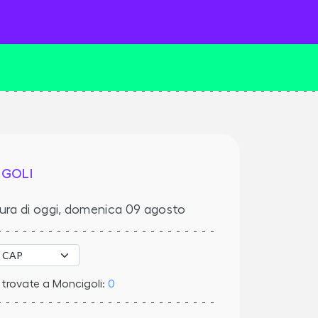
IGOLI
ura di oggi,
domenica 09 agosto
 trovate a Moncigoli:
0