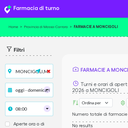
Farmacia di turno
FARMACIE A MONCIGOLI
Home
>
Provincia di Massa-Carrara
>
Filtri
FARMACIE A MONC
Turni e orari di apert
2026
a MONCIGOLI
Numero totale di farmacie
Aperte ora o di
No results