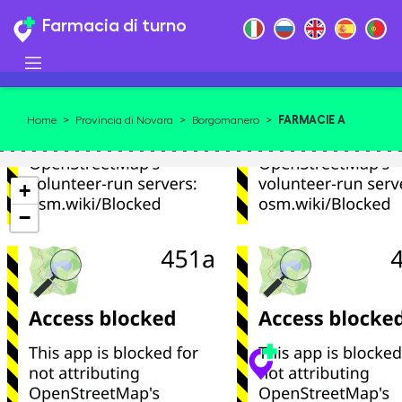
Farmacia di turno
FARMACIE A
Home
>
Provincia di Novara
>
Borgomanero
>
BORGOMANERO 28021
+
−