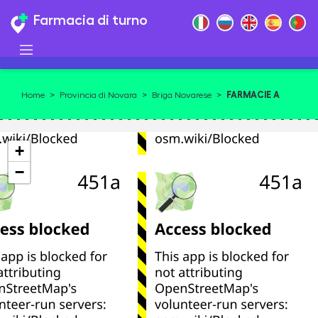
Farmacia di turno
FARMACIE A
Home
>
Provincia di Novara
>
Briga Novarese
>
BRIGA NOVARESE 28010
+
−