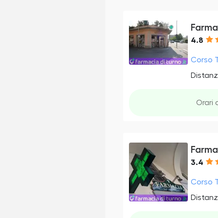
Farma
4.8
Corso T
Distanz
Orari 
Farma
3.4
Corso T
Distanz