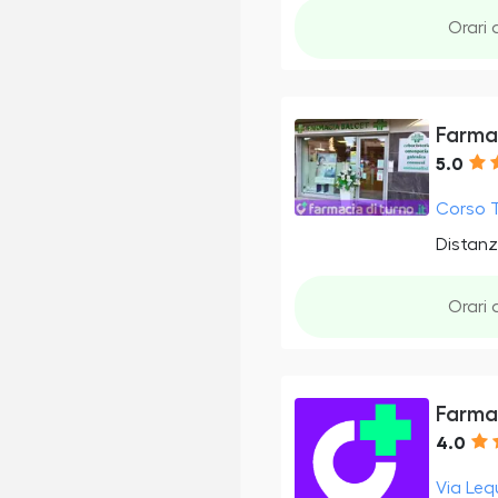
Orari 
Farma
5.0
Corso T
Distanz
Orari 
Farma
4.0
Via Leq