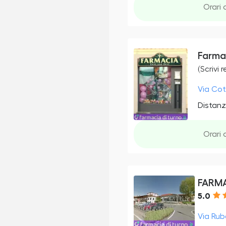
Orari 
Farma
(Scrivi 
Via Cot
Distanz
Orari 
FARMA
5.0
Via Rube