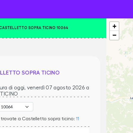
+
 CASTELLETTO SOPRA TICINO 10064
−
LLETTO SOPRA TICINO
ura di oggi,
venerdì 07 agosto 2026
a
TICINO
trovate a Castelletto sopra ticino:
11