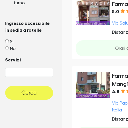
turno
Farma
5.0
Via Sal
Ingresso accessibile
in sedia a rotelle
Distanz
Sì
Orari 
No
Servizi
Farma
Mangi
4.8
Cerca
Via Pap
Italia
Distanz