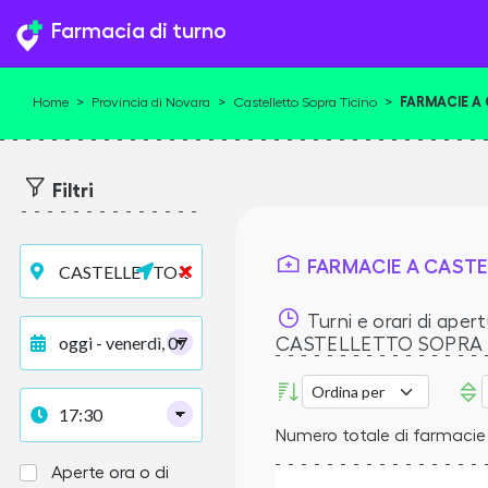
Farmacia di turno
FARMACIE A
Home
>
Provincia di Novara
>
Castelletto Sopra Ticino
>
Filtri
FARMACIE A CASTE
Turni e orari di apert
CASTELLETTO SOPRA 
Numero totale di farmacie 
Aperte ora o di