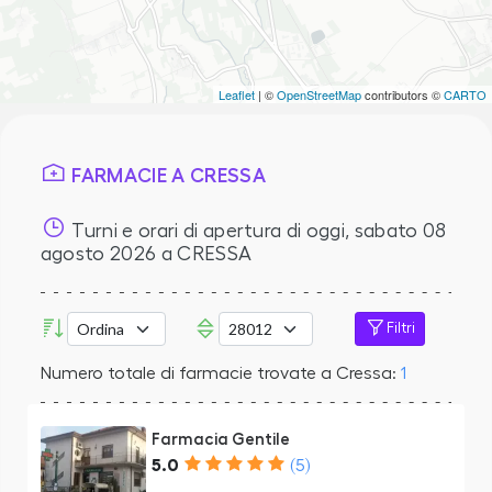
Leaflet
| ©
OpenStreetMap
contributors ©
CARTO
FARMACIE A CRESSA
Turni e orari di apertura di oggi,
sabato 08
agosto 2026
a CRESSA
Filtri
Numero totale di farmacie trovate a Cressa:
1
Farmacia Gentile
5.0
(5)