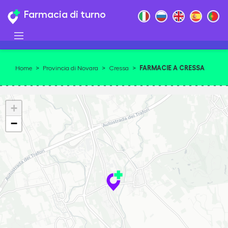
Farmacia di turno
FARMACIE A CRESSA
Home
>
Provincia di Novara
>
Cressa
>
28012
+
−