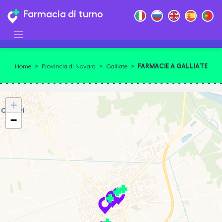
Farmacia di turno
FARMACIE A GALLIATE
Home
>
Provincia di Novara
>
Galliate
>
28066
+
−