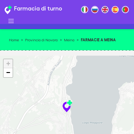
Farmacia di turno
FARMACIE A MEINA
Home
>
Provincia di Novara
>
Meina
>
28046
+
−