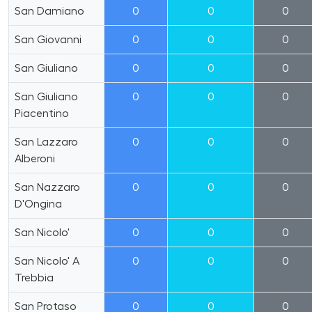
San Damiano
0
0
0
San Giovanni
0
0
0
San Giuliano
0
0
0
San Giuliano
0
0
0
Piacentino
San Lazzaro
0
0
0
Alberoni
San Nazzaro
0
0
0
D'Ongina
San Nicolo'
0
0
0
San Nicolo' A
0
0
0
Trebbia
San Protaso
0
0
0