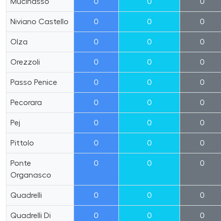
Mucinasso
0
0
0
Niviano Castello
0
0
0
Olza
0
0
0
Orezzoli
0
0
0
Passo Penice
0
0
0
Pecorara
0
0
0
Pej
0
0
0
Pittolo
0
0
0
Ponte
0
0
0
Organasco
Quadrelli
0
0
0
Quadrelli Di
0
0
0