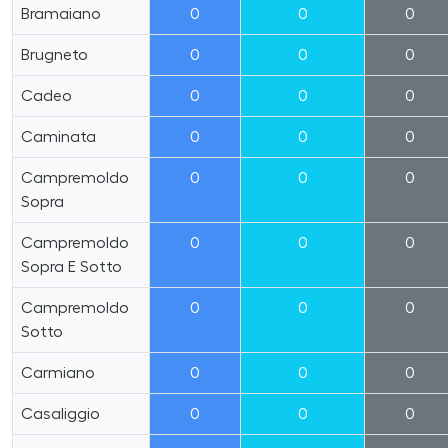
Bramaiano
0
0
0
Brugneto
0
0
0
Cadeo
0
0
0
Caminata
0
0
0
Campremoldo
0
0
0
Sopra
Campremoldo
0
0
0
Sopra E Sotto
Campremoldo
0
0
0
Sotto
Carmiano
0
0
0
Casaliggio
0
0
0