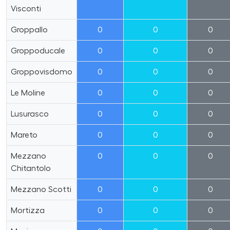
Visconti
Groppallo
0
0
0
Groppoducale
0
0
0
Groppovisdomo
0
0
0
Le Moline
0
0
0
Lusurasco
0
0
0
Mareto
0
0
0
Mezzano
0
0
0
Chitantolo
Mezzano Scotti
0
0
0
Mortizza
0
0
0