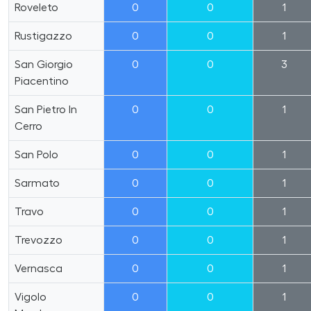
Roveleto
0
0
1
Rustigazzo
0
0
1
San Giorgio
0
0
3
Piacentino
San Pietro In
0
0
1
Cerro
San Polo
0
0
1
Sarmato
0
0
1
Travo
0
0
1
Trevozzo
0
0
1
Vernasca
0
0
1
Vigolo
0
0
1