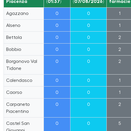
Piacenza
(01:37)
(07/08/2026)
farmacie
Agazzano
0
0
1
Alseno
0
0
1
Bettola
0
0
2
Bobbio
0
0
2
Borgonovo Val
0
0
2
Tidone
Calendasco
0
0
1
Caorso
0
0
1
Carpaneto
0
0
2
Piacentino
Castel San
0
0
5
Giovanni