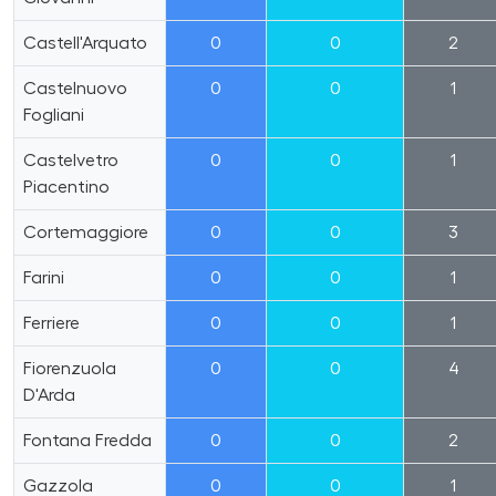
Castell'Arquato
0
0
2
Castelnuovo
0
0
1
Fogliani
Castelvetro
0
0
1
Piacentino
Cortemaggiore
0
0
3
Farini
0
0
1
Ferriere
0
0
1
Fiorenzuola
0
0
4
D'Arda
Fontana Fredda
0
0
2
Gazzola
0
0
1