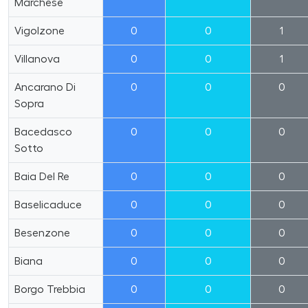
Marchese
Vigolzone
0
0
1
Villanova
0
0
1
Ancarano Di
0
0
0
Sopra
Bacedasco
0
0
0
Sotto
Baia Del Re
0
0
0
Baselicaduce
0
0
0
Besenzone
0
0
0
Biana
0
0
0
Borgo Trebbia
0
0
0