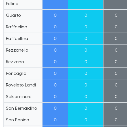
Fellino
Quarto
0
0
0
Raffaelina
0
0
0
Raffaellina
0
0
0
Rezzanello
0
0
0
Rezzano
0
0
0
Roncaglia
0
0
0
Roveleto Landi
0
0
0
Salsominore
0
0
0
San Bernardino
0
0
0
San Bonico
0
0
0