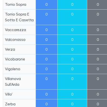
Torrio Sopra
0
0
0
Torrio Sopra E
0
0
0
Sotto E Casetta
Vaccarezza
0
0
0
Valconasso
0
0
0
Verza
0
0
0
Vicobarone
0
0
0
Vigoleno
0
0
0
Villanova
0
0
0
Sull'Arda
Villo'
0
0
0
Zerba
0
0
0