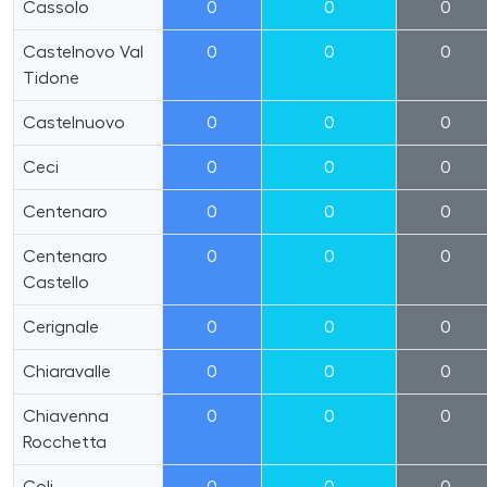
Cassolo
0
0
0
Castelnovo Val
0
0
0
Tidone
Castelnuovo
0
0
0
Ceci
0
0
0
Centenaro
0
0
0
Centenaro
0
0
0
Castello
Cerignale
0
0
0
Chiaravalle
0
0
0
Chiavenna
0
0
0
Rocchetta