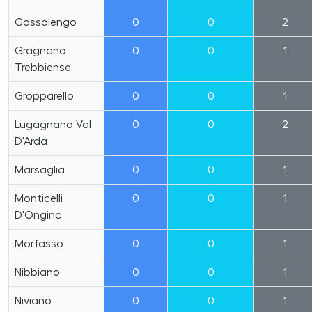
Gossolengo
0
0
2
Gragnano
0
0
1
Trebbiense
Gropparello
0
0
1
Lugagnano Val
0
0
2
D'Arda
Marsaglia
0
0
1
Monticelli
0
0
1
D'Ongina
Morfasso
0
0
1
Nibbiano
0
0
1
Niviano
0
0
1