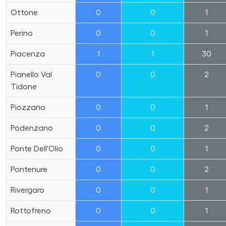
Ottone
0
0
1
Perino
0
0
1
Piacenza
1
1
30
Pianello Val
0
0
2
Tidone
Piozzano
0
0
1
Podenzano
0
0
2
Ponte Dell'Olio
0
0
1
Pontenure
0
0
2
Rivergaro
0
0
1
Rottofreno
0
0
1