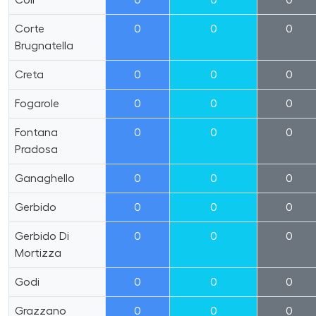
Coli
0
0
0
Corte
0
0
0
Brugnatella
Creta
0
0
0
Fogarole
0
0
0
Fontana
0
0
0
Pradosa
Ganaghello
0
0
0
Gerbido
0
0
0
Gerbido Di
0
0
0
Mortizza
Godi
0
0
0
Grazzano
0
0
0