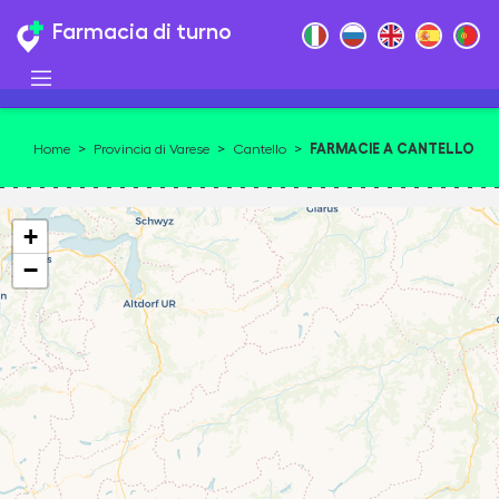
Farmacia di turno
FARMACIE A CANTELLO
Home
>
Provincia di Varese
>
Cantello
>
21050
+
−