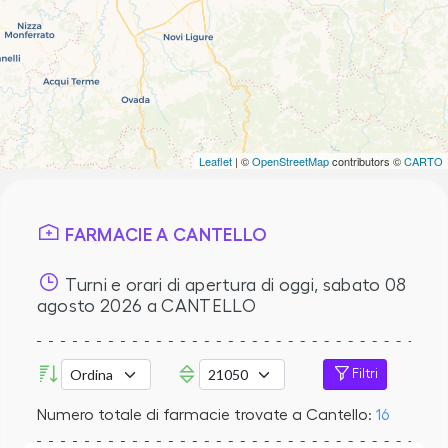
Leaflet
| ©
OpenStreetMap
contributors ©
CARTO
FARMACIE A CANTELLO
Turni e orari di apertura di oggi,
sabato 08
agosto 2026
a CANTELLO
Filtri
Numero totale di farmacie trovate a Cantello:
16