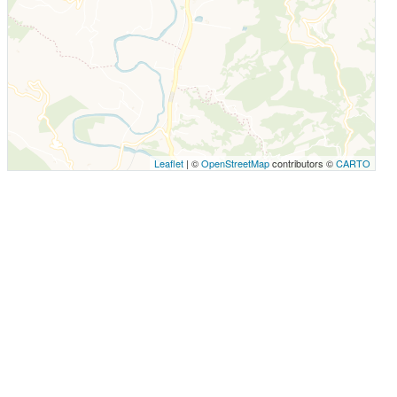
Leaflet
| ©
OpenStreetMap
contributors ©
CARTO