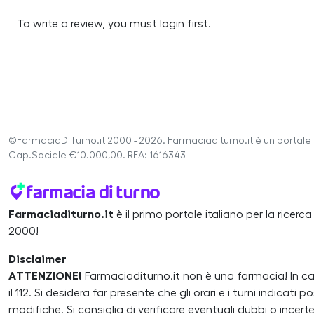
To write a review, you must login first.
©FarmaciaDiTurno.it 2000 - 2026. Farmaciaditurno.it è un portale 
Cap.Sociale €10.000,00. REA: 1616343
Farmaciaditurno.it
è il primo portale italiano per la ricerc
2000!
Disclaimer
ATTENZIONE!
Farmaciaditurno.it non è una farmacia! In 
il 112. Si desidera far presente che gli orari e i turni indicat
modifiche. Si consiglia di verificare eventuali dubbi o inc