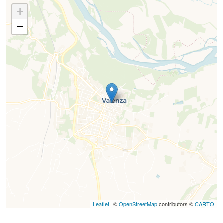
+
−
Leaflet
| ©
OpenStreetMap
contributors ©
CARTO