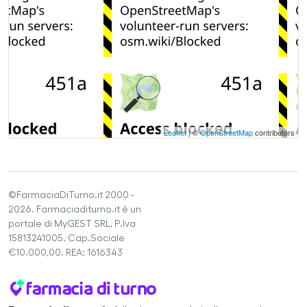
Leaflet
| ©
OpenStreetMap
contributors
©FarmaciaDiTurno.it 2000 -
2026. Farmaciaditurno.it è un
portale di MyGEST SRL, P.Iva
15813241005. Cap.Sociale
€10.000,00. REA: 1616343