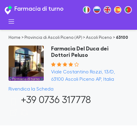
Farmacia di turno
Home
>
Provincia di Ascoli Piceno (AP)
>
Ascoli Piceno
>
63100
Farmacia Del Duca dei
Dottori Peluso
Viale Costantino Rozzi, 13/D,
63100 Ascoli Piceno AP, Italia
Rivendica la Scheda
+39 0736 317778