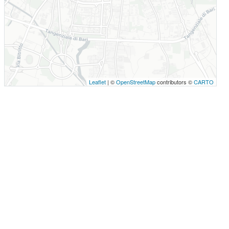
Leaflet
| ©
OpenStreetMap
contributors ©
CARTO