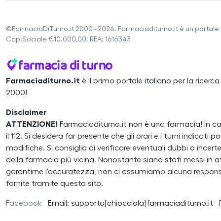
©FarmaciaDiTurno.it 2000 - 2026. Farmaciaditurno.it è un portale 
Cap.Sociale €10.000,00. REA: 1616343
Farmaciaditurno.it
è il primo portale italiano per la ricerc
2000!
Disclaimer
ATTENZIONE!
Farmaciaditurno.it non è una farmacia! In 
il 112. Si desidera far presente che gli orari e i turni indicat
modifiche. Si consiglia di verificare eventuali dubbi o inc
della farmacia più vicina. Nonostante siano stati messi in atto
garantirne l'accuratezza, non ci assumiamo alcuna responsa
fornite tramite questo sito.
Facebook
Email: supporto[chiocciola]farmaciaditurno.it