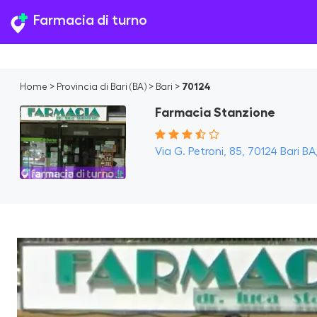
Farmacia di turno
Home
>
Provincia di Bari (BA)
>
Bari
>
70124
Farmacia Stanzione
Via G. Petroni, 85, 70124 Bari BA,