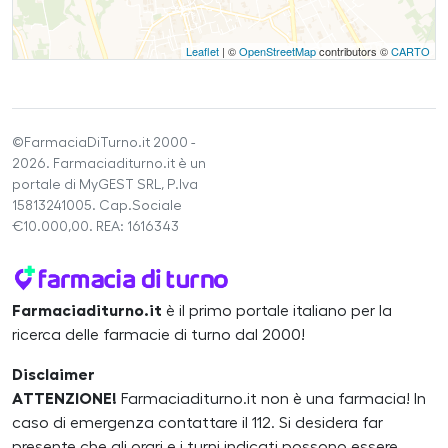
Leaflet
| ©
OpenStreetMap
contributors ©
CARTO
©FarmaciaDiTurno.it 2000 -
2026. Farmaciaditurno.it è un
portale di MyGEST SRL, P.Iva
15813241005. Cap.Sociale
€10.000,00. REA: 1616343
Farmaciaditurno.it
è il primo portale italiano per la
ricerca delle farmacie di turno dal 2000!
Disclaimer
ATTENZIONE!
Farmaciaditurno.it non è una farmacia! In
caso di emergenza contattare il 112. Si desidera far
presente che gli orari e i turni indicati possono essere