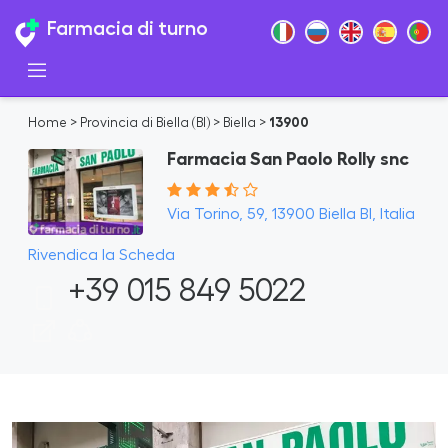
Farmacia di turno
Home
>
Provincia di Biella (BI)
>
Biella
>
13900
Farmacia San Paolo Rolly snc
Via Torino, 59, 13900 Biella BI, Italia
Rivendica la Scheda
+39 015 849 5022