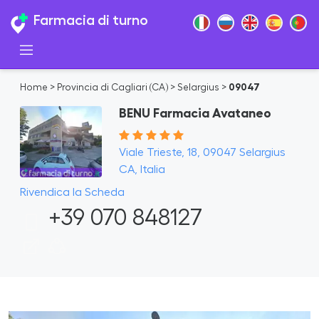
Farmacia di turno
Home
>
Provincia di Cagliari (CA)
>
Selargius
>
09047
BENU Farmacia Avataneo
Viale Trieste, 18, 09047 Selargius
CA, Italia
Rivendica la Scheda
+39 070 848127