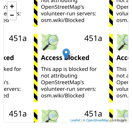
+
−
Leaflet
| ©
OpenStreetMap
contributors