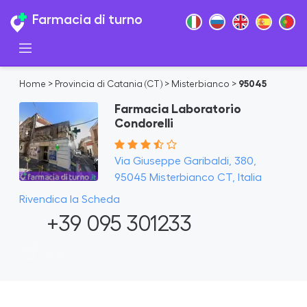
Farmacia di turno
Home
>
Provincia di Catania (CT)
>
Misterbianco
>
95045
Farmacia Laboratorio
Condorelli
Via Giuseppe Garibaldi, 380,
95045 Misterbianco CT, Italia
Rivendica la Scheda
+39 095 301233