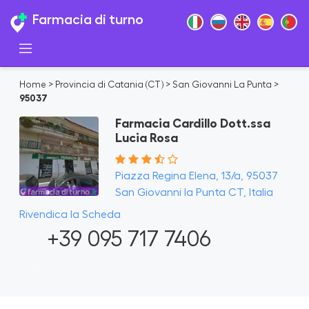
Farmacia di turno
Home
>
Provincia di Catania (CT)
>
San Giovanni La Punta
>
95037
Farmacia Cardillo Dott.ssa
Lucia Rosa
Piazza Regina Elena, 13/a, 95037
San Giovanni la Punta CT, Italia
Rivendica la Scheda
+39 095 717 7406