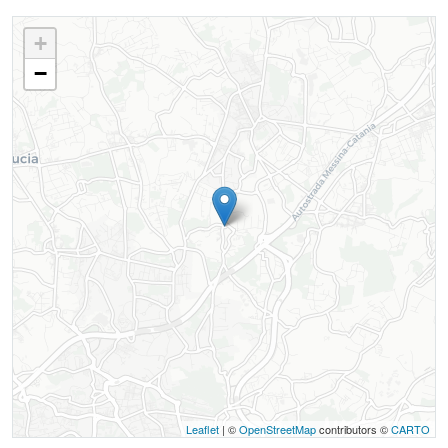
+
−
Leaflet
| ©
OpenStreetMap
contributors ©
CARTO