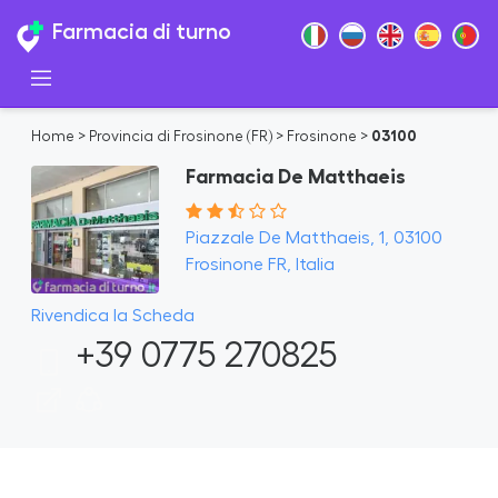
Farmacia di turno
Home
>
Provincia di Frosinone (FR)
>
Frosinone
>
03100
Farmacia De Matthaeis
Piazzale De Matthaeis, 1, 03100
Frosinone FR, Italia
Rivendica la Scheda
+39 0775 270825