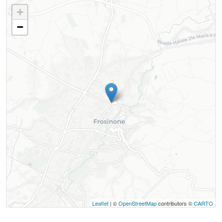
+
−
Leaflet
| ©
OpenStreetMap
contributors ©
CARTO