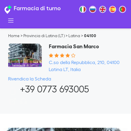
Farmacia di turno
Home
>
Provincia di Latina (LT)
>
Latina
>
04100
Farmacia San Marco
C.so della Repubblica, 210, 04100
Latina LT, Italia
Rivendica la Scheda
+39 0773 693005