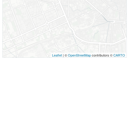
Leaflet
| ©
OpenStreetMap
contributors ©
CARTO