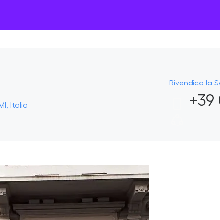
Rivendica la 
+39 
I, Italia