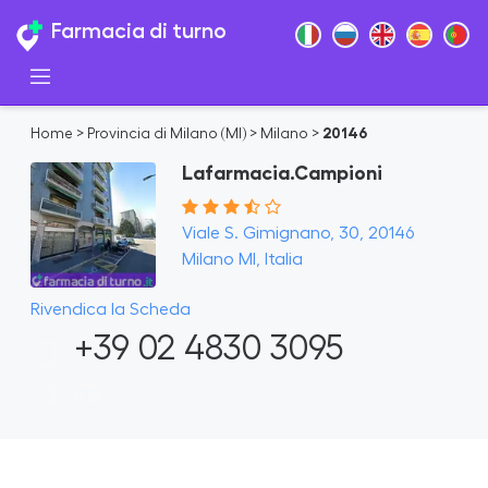
Farmacia di turno
Home
>
Provincia di Milano (MI)
>
Milano
>
20146
Lafarmacia.Campioni
Viale S. Gimignano, 30, 20146
Milano MI, Italia
Rivendica la Scheda
+39 02 4830 3095