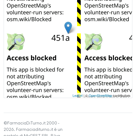
Leaflet
| ©
OpenStreetMap
contributors
©FarmaciaDiTurno.it 2000 -
2026. Farmaciaditurno.it è un
portale di MyGEST SRL, P.Iva