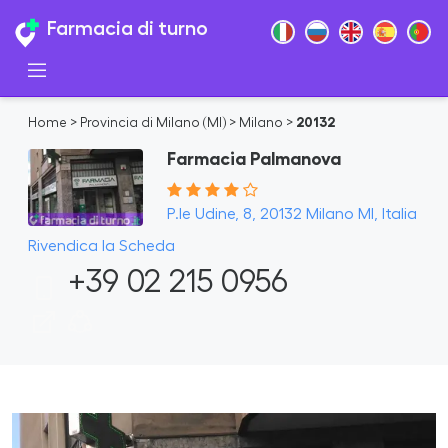
Farmacia di turno
Home
>
Provincia di Milano (MI)
>
Milano
>
20132
Farmacia Palmanova
P.le Udine, 8, 20132 Milano MI, Italia
Rivendica la Scheda
+39 02 215 0956