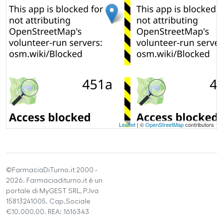
Leaflet
| ©
OpenStreetMap
contributors
©FarmaciaDiTurno.it 2000 -
2026. Farmaciaditurno.it è un
portale di MyGEST SRL, P.Iva
15813241005. Cap.Sociale
€10.000,00. REA: 1616343