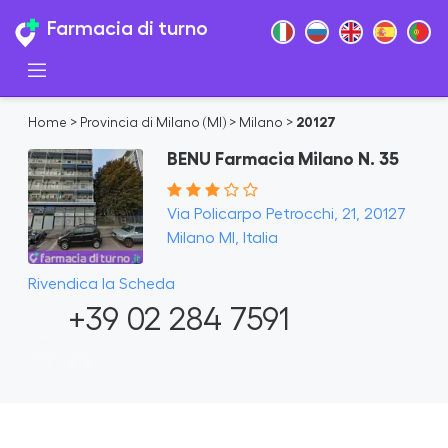
Farmacia di turno
Home
>
Provincia di Milano (MI)
>
Milano
>
20127
BENU Farmacia Milano N. 35
Via Policarpo Petrocchi, 21, 20127
Milano MI, Italia
Rivendica la Scheda
+39 02 284 7591