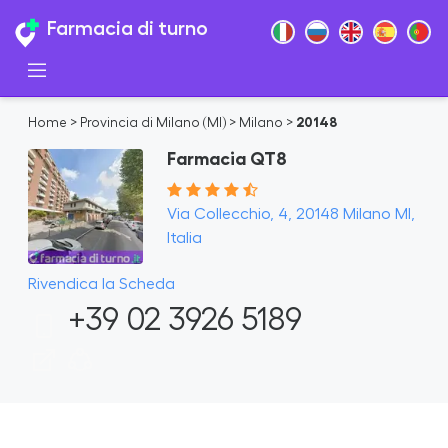
Farmacia di turno
Home
>
Provincia di Milano (MI)
>
Milano
>
20148
Farmacia QT8
Via Collecchio, 4, 20148 Milano MI,
Italia
Rivendica la Scheda
+39 02 3926 5189