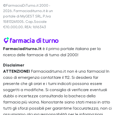
©FarmaciaDiTurno.it 2000 -
2026. Farmaciaditurno.it è un
portale di MyGEST SRL, P.Iva
15813241005. Cap.Sociale
€10.000,00. REA: 1616343
Farmaciaditurno.it
è il primo portale italiano per la
ricerca delle farmacie di turno dal 2000!
Disclaimer
ATTENZIONE!
Farmaciaditurno.it non è una farmacia! In
caso di emergenza contattare il 112. Si desidera far
presente che gli orari e i turni indicati possono essere
soggetti a modifiche. Si consiglia di verificare eventuali
dubbi o incertezze consultando la bacheca della
farmacia più vicina. Nonostante siano stati messi in atto
tutti gli sforzi possibili per garantirne l'accuratezza, non ci
assumiamo alcuna responsabilità per le informazioni