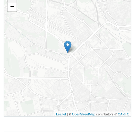
−
Leaflet
| ©
OpenStreetMap
contributors ©
CARTO