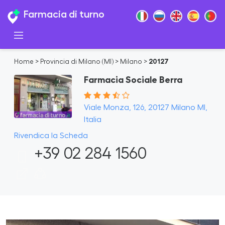
Farmacia di turno
Home
>
Provincia di Milano (MI)
>
Milano
>
20127
Farmacia Sociale Berra
Viale Monza, 126, 20127 Milano MI,
Italia
Rivendica la Scheda
+39 02 284 1560