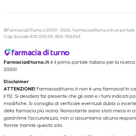
©FarmaciaDiTurno.it 2000 - 2026. Farmaciaditurno.it è un portale 
Cap.Sociale €10.000,00. REA: 1616343
Farmaciaditurno.it
è il primo portale italiano per la ricerc
2000!
Disclaimer
ATTENZIONE!
Farmaciaditurno.it non è una farmacia! In 
il 112. Si desidera far presente che gli orari e i turni indicat
modifiche. Si consiglia di verificare eventuali dubbi o inc
della farmacia più vicina. Nonostante siano stati messi in atto
garantirne l'accuratezza, non ci assumiamo alcuna responsa
fornite tramite questo sito.