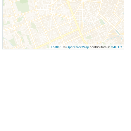
Leaflet
| ©
OpenStreetMap
contributors ©
CARTO